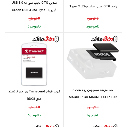
تبدیل OTG تایپ سی به USB 3.0
رابط OTG اصلی سامسونگ Type C
گرین Green USB 3.0 to Type C
0 تومان
0 تومان
ناموجود
ناموجود
نگه دارنده میکروفن رود RODE
کارت خوان Transcend رم ریدر ترنسند
MAGCLIP GO MAGNET CLIP FOR
مدل RDC8
THE WIRELESS ...
0 تومان
0 تومان
ناموجود
ناموجود