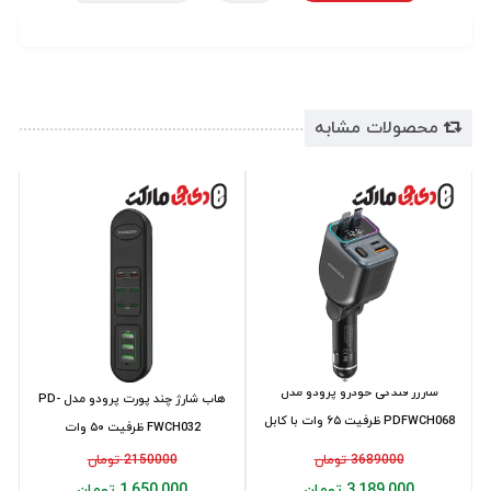
محصولات مشابه
شارژر فندکی خودرو پرودو مدل
هاب شارژ چند پورت پرودو مدل PD-
PDFWCH068 ظرفیت ۶۵ وات با کابل
FWCH032 ظرفیت ۵۰ وات
جمع شونده
3689000 تومان
2150000 تومان
3,189,000 تومان
1,650,000 تومان