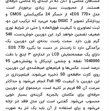
مشتاقان عکاسی و آنان که در ابتدای راه عکاسی حرفه‌ای
هستند، از محبوبیت بسیار زیادی برخوردار است.
مدل
»
EOS 77D
«
از حسگر 24 مگاپیکسلی
CMOS
و
پردازشگر تصویر
DIGIC 7
بهره می‌برد که ترکیب این دو،
ثبت تصاویری با کیفیت فوق‌العاده را حتی در شرایط نوری
ضعیف تضمین خواهد کرد. این دوربین خوش‌دست، 540
گرم وزن دارد. سمت راست بدنه‌
ی این دوربین، یک
برآمدگی دارد تا راحت‌تر در دست جا بگیرد
EOS 77D
.
دارای یک صفحه‌نمایش
LCD
در اندازه‌ی ۳ اینچ با دقت
1040000 نقطه و چشمی اپتیکال با پوشش‌دهی 95
درصد است. عکس‌ها و فیلم‌های ضبط‌شده‌ی این دوربین،
روی
کارت حافظه‌ی
SD
ذخیره می‌شوند. فیلم‌برداری در
این دوربین با کیفیت
Full HD
انجام می‌شود و حداکثر
سرعت آن 60 فریم بر ثانیه است. درمجموع این دوربین
حرفه‌ای برای عکاسان باتجربه گزینه‌ی بسیار خوبی
محسوب می‌شود. گفتنی است این مدل فاقد لنز ارائه
می‌شود و برای استفاده از آن باید یک لنز به صورت