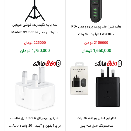
سه پایه نگهدارنده گوشی موبایل
هاب شارژ چند پورت پرودو مدل PD-
مادوکس مدل Madox G2 mobile
FWCH032 ظرفیت ۵۰ وات
tripod...
2150000 تومان
225000 تومان
1,650,000 تومان
1,750,000 تومان
آداپتور اصلی ویتنام 45 وات
آداپتور اورجینال USB-C اپل مناسب
سامسونگ مدل سه پین
برای آیفون و آیپد – 20 واتApple ...