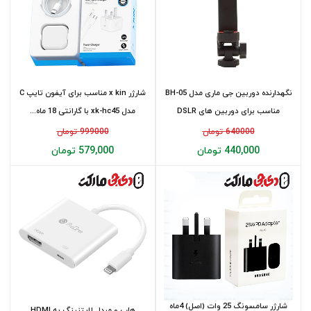
نگهدارنده دوربین جی ماری مدل BH-05
شارژر x kin مناسب برای آیفون تایپ C
مناسب برای دوربین های DSLR
مدل xk-hc45 با گارانتی 18 ماه...
640000 تومان
999000 تومان
440,000 تومان
579,000 تومان
شارژر سامسونگ 25 وات (اصل) 4ماه
هاب و مبدل لایتنینگ به HDMI