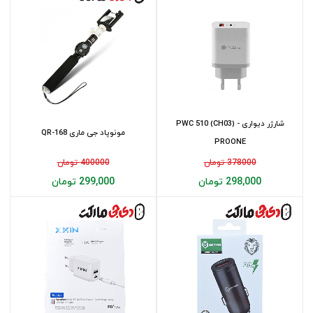
شارژر دیواری PWC 510 (CH03) -
مونوپاد جی ماری QR-168
PROONE
378000 تومان
400000 تومان
298,000 تومان
299,000 تومان