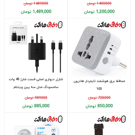
1400000 تومان
1489000 تومان
1,200,000 تومان
1,489,000 تومان
شارژر دیواری اصلی فست شارژ 45 وات
محافظ برق هوشمند تایمردار هادرون
سامسونگ مدل سه پین ویتنام
103
همراه...
725000 تومان
989000 تومان
850,000 تومان
885,000 تومان