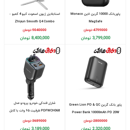
پاوربانک 10000 گرین لاین Monaco
استابلایزر ژیون اسموت کیو 4 کمبو –
Zhiyun Smooth Q4 Combo
MagSafe
4799000 تومان
9040000 تومان
3,799,000 تومان
8,400,000 تومان
شارژر فندکی خودرو پرودو مدل
پاور بانک گرین Green Lion PD & QC
PDFWCH068 ظرفیت ۶۵ وات با کابل
Power Bank 10000mAh PD 20W
جمع شو...
2800000 تومان
3689000 تومان
2,320,000 تومان
3,189,000 تومان