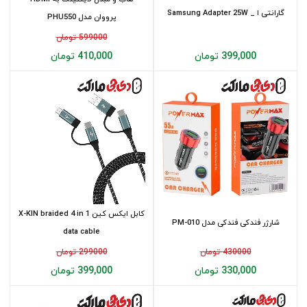
گارانتی ا Samsung Adapter 25W _
پرووان مدل PHU550
E...
599000 تومان
399,000 تومان
410,000 تومان
کابل ایکس کین X-KIN braided 4 in 1
شارژر فندکی فندکی مدل PM-010
data cable
430000 تومان
299000 تومان
330,000 تومان
399,000 تومان